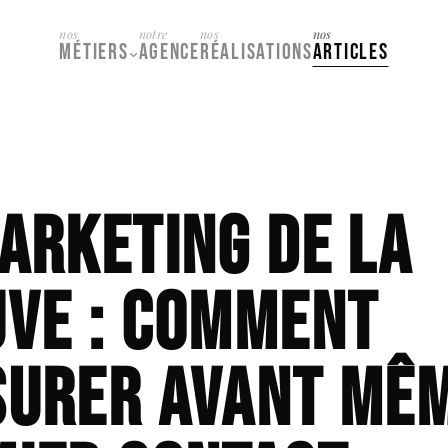
nos
notre
nos
nos
MÉTIERS
AGENCE
RÉALISATIONS
ARTICLES
Branding & stratégie
1
Design graphique
2
Web & Webdesign
3
arketing de la
Social Media
4
Image & captation
5
uve : comment
Événementiel
6
surer avant mêm