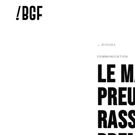
0
MÉTIERS
0
Branding & stratégie
← Articles
Design graphique
0
COMMUNICATION
Web & Webdesign
Le m
0
Social Media
Image & captation
0
pre
Événementiel
0
Notre agence
ras
Nos réalisations